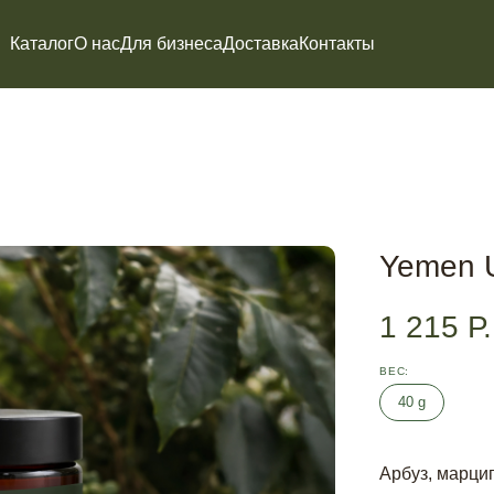
Каталог
О нас
Для бизнеса
Доставка
Контакты
Yemen U
1 215
Р.
ВЕС
40 g
Арбуз, марцип