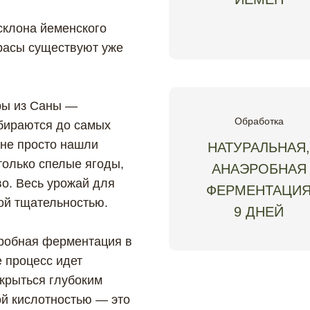
склона йеменского
расы существуют уже
еры из Саны —
Обработка
бираются до самых
 не просто нашли
НАТУРАЛЬНАЯ,
только спелые ягоды,
АНАЭРОБНАЯ
во. Весь урожай для
ФЕРМЕНТАЦИ
бой тщательностью.
9 ДНЕЙ
эробная ферментация в
е процесс идет
крыться глубоким
ой кислотностью — это