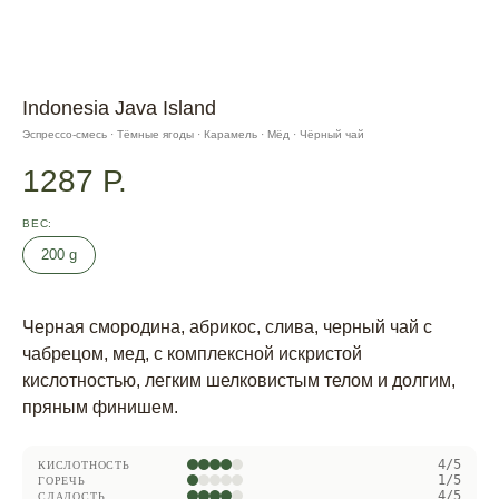
Indonesia Java Island
Эспрессо-смесь · Тёмные ягоды · Карамель · Мёд · Чёрный чай
1287
Р.
ВЕС
200 g
Черная смородина, абрикос, слива, черный чай с
чабрецом, мед, с комплексной искристой
кислотностью, легким шелковистым телом и долгим,
пряным финишем.
4/5
КИСЛОТНОСТЬ
1/5
ГОРЕЧЬ
4/5
СЛАДОСТЬ