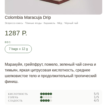
Colombia Maracuja Drip
Эспрессо-смесь · Тёмные ягоды · Карамель · Мёд · Чёрный чай
1287
Р.
ВЕС
7 bags х 12 g
Маракуйя, грейпфрут, помело, зеленый чай сенча и
тимьян, яркая цитрусовая кислотность, среднее
шелковистое тело и продолжительный тропический
финиш.
5/5
КИСЛОТНОСТЬ
1/5
ГОРЕЧЬ
4/5
СЛАДОСТЬ