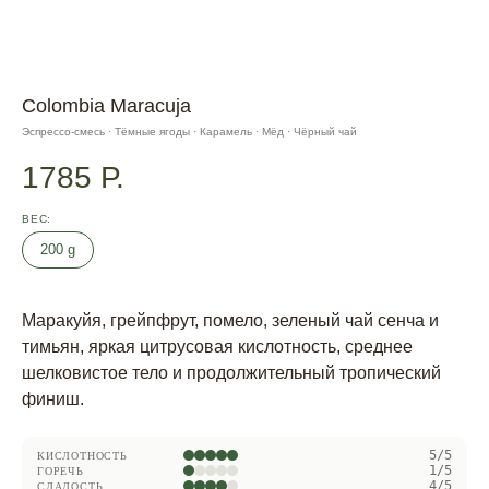
Colombia Maracuja
Эспрессо-смесь · Тёмные ягоды · Карамель · Мёд · Чёрный чай
1785
Р.
ВЕС
200 g
Маракуйя, грейпфрут, помело, зеленый чай сенча и
тимьян, яркая цитрусовая кислотность, среднее
шелковистое тело и продолжительный тропический
финиш.
5/5
КИСЛОТНОСТЬ
1/5
ГОРЕЧЬ
4/5
СЛАДОСТЬ